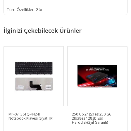
Tüm Özellikleri Gör
İlginizi Çekebilecek Ürünler
MP-07F36TQ-4424H
250 G6 2hg21es 250 G6
Notebook Klavesi (Siyat TR)
2lb38es 128gb Ssd
Harddisk(2yıl Garanti)