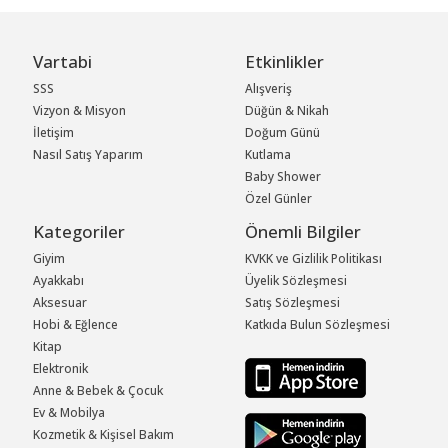
Vartabi
Etkinlikler
SSS
Alışveriş
Vizyon & Misyon
Düğün & Nikah
İletişim
Doğum Günü
Nasıl Satış Yaparım
Kutlama
Baby Shower
Özel Günler
Kategoriler
Önemli Bilgiler
Giyim
KVKK ve Gizlilik Politikası
Ayakkabı
Üyelik Sözleşmesi
Aksesuar
Satış Sözleşmesi
Hobi & Eğlence
Katkıda Bulun Sözleşmesi
Kitap
Elektronik
Anne & Bebek & Çocuk
Ev & Mobilya
Kozmetik & Kişisel Bakım