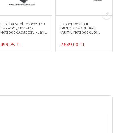
Toshiba Satellite C855-1c0,
Casper Excalibur
Pavili
C855-1c1, C855-1c2
G870.1265-DQB0A-B
8gb Ram
Notebook Adaptörü - Şarj
uyumlu Notebook Lcd
Garanti
Cihazı
Ekran, Panel - 144Hz
Refurbished
499,75 TL
2.649,00 TL
2.079