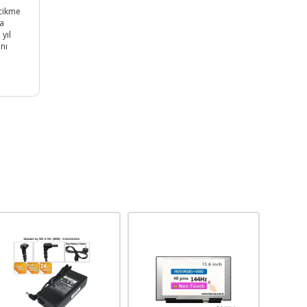
ecikme
ça
yıl
anı