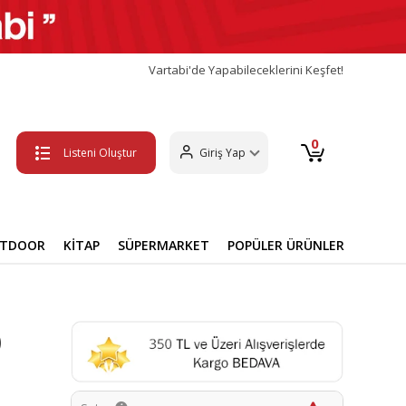
Vartabi'de Yapabileceklerini Keşfet!
0
Listeni Oluştur
Giriş Yap
UTDOOR
KİTAP
SÜPERMARKET
POPÜLER ÜRÜNLER
)