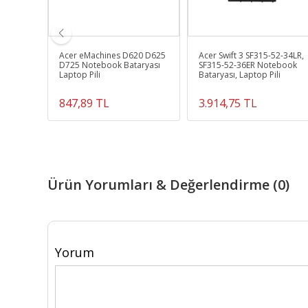
 C55d-
Acer eMachines D620 D625
Acer Swift 3 SF315-52-34LR,
Ram
D725 Notebook Bataryası
SF315-52-36ER Notebook
Laptop Pili
Bataryası, Laptop Pili
847,89 TL
3.914,75 TL
Ürün Yorumları & Değerlendirme (0)
Yorum