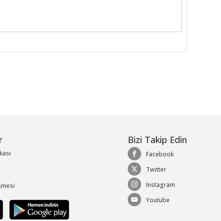
r
Bizi Takip Edin
ikası
Facebook
Twitter
Instagram
şmesi
Youtube