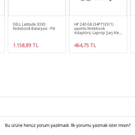
DELL Latitude 3330
HP 240 G8 (34P71ES11)
Notebook Bataryası - Pili
uyumlu Notebook
Adaptörü, Laprop Şarj Aleti
Cihazı 65W
1.158,89 TL
464,75 TL
Bu ürüne henüz yorum yazılmadı. İlk yorumu yazmak ister misin?