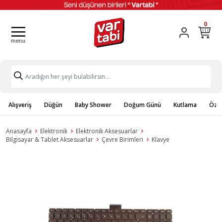
0
Alışveriş
Düğün
Baby Shower
Doğum Günü
Kutlama
Özel
Anasayfa
Elektronik
Elektronik Aksesuarlar
Bilgisayar & Tablet Aksesuarlar
Çevre Birimleri
Klavye