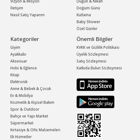
Vizyon & Misyon
Düğün & Nikah
İletişim
Doğum Günü
Nasıl Satış Yaparım
Kutlama
Baby Shower
Özel Günler
Kategoriler
Önemli Bilgiler
Giyim
KVKK ve Gizlilik Politikası
Ayakkabı
Üyelik Sözleşmesi
Aksesuar
Satış Sözleşmesi
Hobi & Eğlence
Katkıda Bulun Sözleşmesi
Kitap
Elektronik
Anne & Bebek & Çocuk
Ev & Mobilya
Kozmetik & Kişisel Bakım
Spor & Outdoor
Bahçe ve Yapı Market
Süpermarket
Kırtasiye & Ofis Malzemeleri
Ek Hizmetler