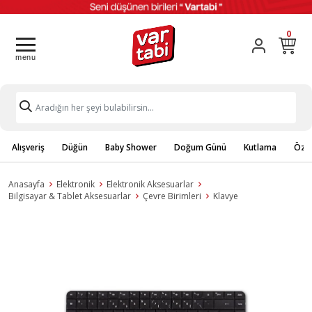
0
Alışveriş
Düğün
Baby Shower
Doğum Günü
Kutlama
Özel
Anasayfa
Elektronik
Elektronik Aksesuarlar
Bilgisayar & Tablet Aksesuarlar
Çevre Birimleri
Klavye