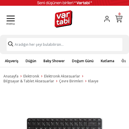
0
Alışveriş
Düğün
Baby Shower
Doğum Günü
Kutlama
Özel
Anasayfa
Elektronik
Elektronik Aksesuarlar
Bilgisayar & Tablet Aksesuarlar
Çevre Birimleri
Klavye