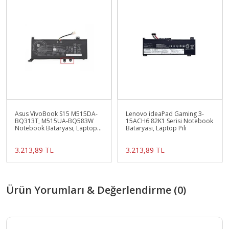
Asus VivoBook S15 M515DA-
Lenovo ideaPad Gaming 3-
BQ313T, M515UA-BQ583W
15ACH6 82K1 Serisi Notebook
Notebook Bataryası, Laptop
Bataryası, Laptop Pili
Pili
3.213,89 TL
3.213,89 TL
Ürün Yorumları & Değerlendirme (0)