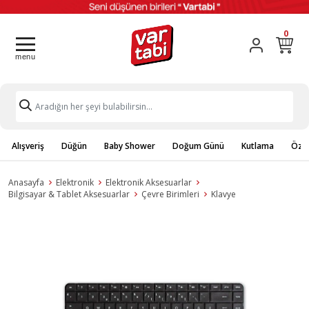
0
Alışveriş
Düğün
Baby Shower
Doğum Günü
Kutlama
Özel
Anasayfa
Elektronik
Elektronik Aksesuarlar
Bilgisayar & Tablet Aksesuarlar
Çevre Birimleri
Klavye