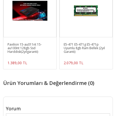
Pavilion 15-au011nt 15-
E5-471 E5-471g E5-471p
au100nt 128gb Ssd
Uyumlu 8gb Ram Bellek (2yıl
Harddisk(2yılgaranti)
Garanti)
1.389,00 TL
2.079,00 TL
Ürün Yorumları & Değerlendirme (0)
Yorum