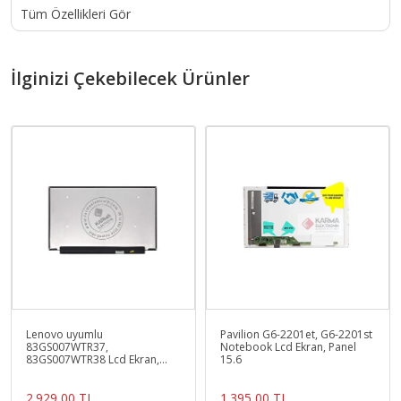
Tüm Özellikleri Gör
İlginizi Çekebilecek Ürünler
Lenovo uyumlu
Pavilion G6-2201et, G6-2201st
83GS007WTR37,
Notebook Lcd Ekran, Panel
83GS007WTR38 Lcd Ekran,
15.6
Panel
2.929,00 TL
1.395,00 TL