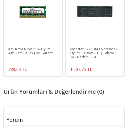
K75 K75a K75v K56v Uyumlu
Monster P775DM3 Notebook
4gb Ram Bellek (2yıl Garanti)
Uyumlu Klavye - Tuş Takımı -
TR - Backlit - RGB
789,00 TL
1.537,75 TL
Ürün Yorumları & Değerlendirme (0)
Yorum