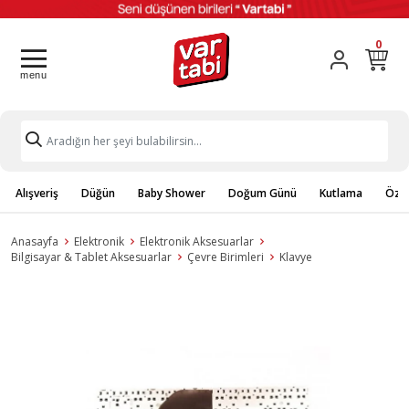
0
Alışveriş
Düğün
Baby Shower
Doğum Günü
Kutlama
Özel
Anasayfa
Elektronik
Elektronik Aksesuarlar
Bilgisayar & Tablet Aksesuarlar
Çevre Birimleri
Klavye