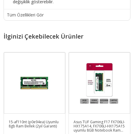
değişiklik gösterebilir.
Tüm Özellikleri Gör
İlginizi Çekebilecek Ürünler
15-af110nt (p0e94ea) Uyumlu
Asus TUF Gaming F17 FX706LI-
8gb Ram Bellek (2yıl Garanti)
HX175A14, FX706LI-HX175A15
uyumlu 8GB Notebook Ram