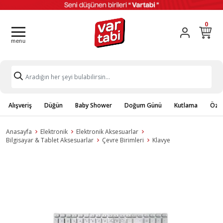
0
Alışveriş
Düğün
Baby Shower
Doğum Günü
Kutlama
Özel
Anasayfa
Elektronik
Elektronik Aksesuarlar
Bilgisayar & Tablet Aksesuarlar
Çevre Birimleri
Klavye