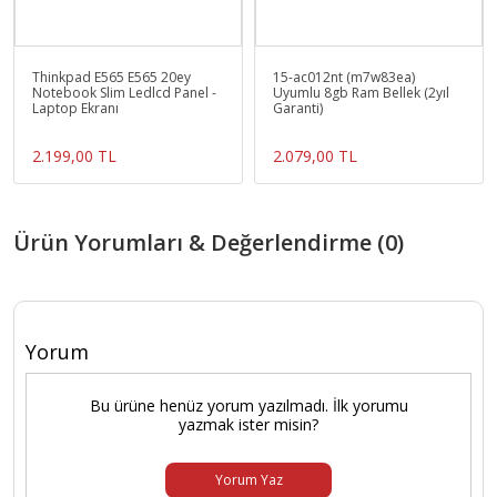
Thinkpad E565 E565 20ey
15-ac012nt (m7w83ea)
Notebook Slim Ledlcd Panel -
Uyumlu 8gb Ram Bellek (2yıl
Laptop Ekranı
Garanti)
2.199,00 TL
2.079,00 TL
Ürün Yorumları & Değerlendirme (0)
Yorum
Bu ürüne henüz yorum yazılmadı. İlk yorumu
yazmak ister misin?
Yorum Yaz