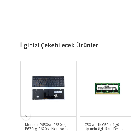
İlginizi Çekebilecek Ürünler
t
Monster P650se, P650sg,
C50-a-11k C50-a-1g0
k
P670rg, P670se Notebook
Uyumlu 8gb Ram Bellek