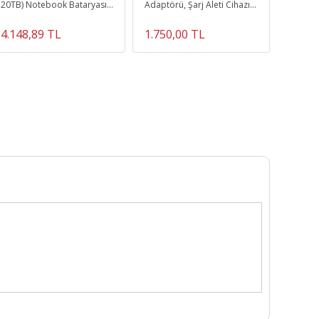
20TB) Notebook Bataryası,
Adaptörü, Şarj Aleti Cihazı
Batarya
Pili
135W
(4400M
4.148,89 TL
1.750,00 TL
1.200