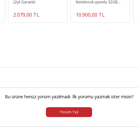
(2yıl Garanti)
Notebook uyumlu 32GB
Ram Bellek
2.079,00 TL
10.900,00 TL
Bu ürüne henüz yorum yazılmadı. İlk yorumu yazmak ister misin?
Yorum Yaz