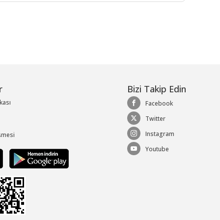
r
Bizi Takip Edin
ikası
Facebook
Twitter
Instagram
şmesi
Youtube