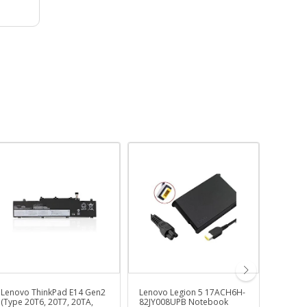
Lenovo ThinkPad E14 Gen2
Lenovo Legion 5 17ACH6H-
MSI GE
(Type 20T6, 20T7, 20TA,
82JY008UPB Notebook
043XTR