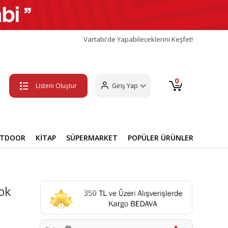
Vartabi'de Yapabileceklerini Keşfet!
0
Listeni Oluştur
Giriş Yap
UTDOOR
KİTAP
SÜPERMARKET
POPÜLER ÜRÜNLER
ok