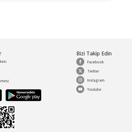
r
Bizi Takip Edin
ikası
Facebook
Twitter
Instagram
şmesi
Youtube