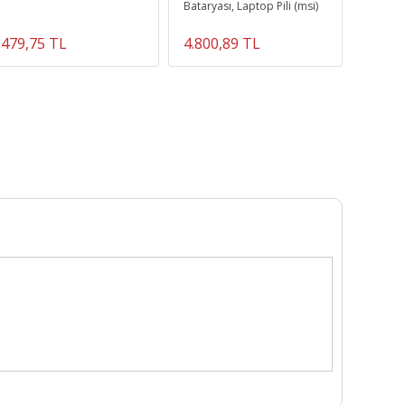
Bataryası, Laptop Pili (msi)
479,75 TL
4.800,89 TL
972,8