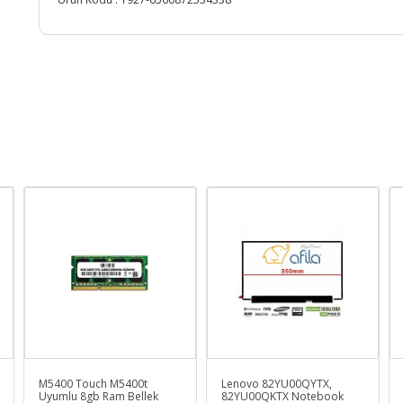
M5400 Touch M5400t
Lenovo 82YU00QYTX,
Uyumlu 8gb Ram Bellek
82YU00QKTX Notebook