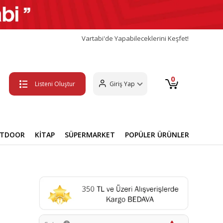
Vartabi'de Yapabileceklerini Keşfet!
0
Listeni Oluştur
Giriş Yap
UTDOOR
KİTAP
SÜPERMARKET
POPÜLER ÜRÜNLER