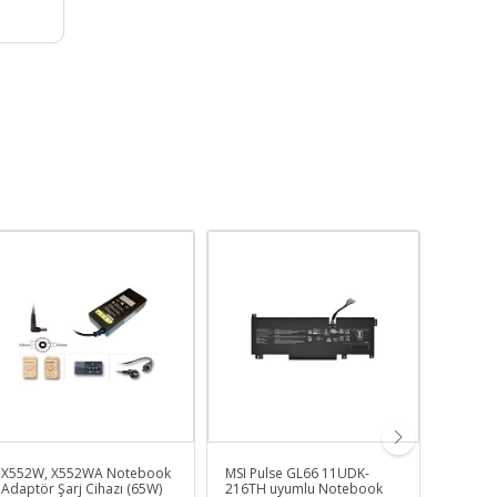
X552W, X552WA Notebook
MSI Pulse GL66 11UDK-
Acer A
Adaptör Şarj Cihazı (65W)
216TH uyumlu Notebook
Noteboo