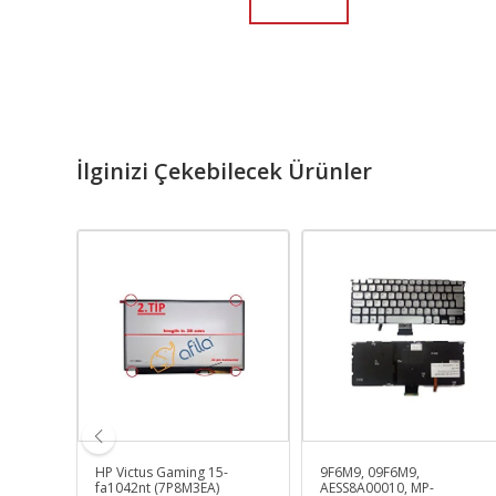
İlginizi Çekebilecek Ürünler
mlu 4gb
HP Victus Gaming 15-
9F6M9, 09F6M9,
fa1042nt (7P8M3EA)
AESS8A00010, MP-