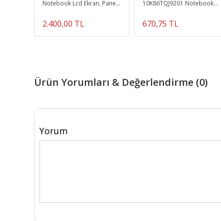
Notebook Lcd Ekran, Panel
10K86TQJ9201 Notebook
- V2 - 30pin
Klavye (Gri TR) uyumlu
2.400,00 TL
670,75 TL
Ürün Yorumları & Değerlendirme (0)
Yorum