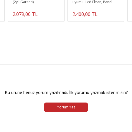
(2yıl Garanti)
uyumlu Lcd Ekran, Panel
(FHD IPS)
2.079,00 TL
2.400,00 TL
Bu ürüne henüz yorum yazılmadı. İlk yorumu yazmak ister misin?
Yorum Yaz