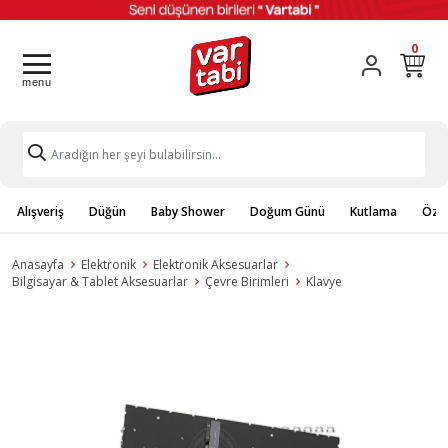
0
Alışveriş
Düğün
Baby Shower
Doğum Günü
Kutlama
Özel
Anasayfa
Elektronik
Elektronik Aksesuarlar
Bilgisayar & Tablet Aksesuarlar
Çevre Birimleri
Klavye