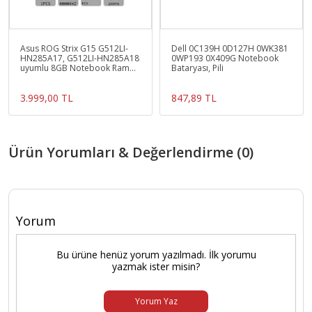
Asus ROG Strix G15 G512LI-
Dell 0C139H 0D127H 0WK381
HN285A17, G512LI-HN285A18
0WP193 0X409G Notebook
uyumlu 8GB Notebook Ram
Bataryası, Pili
Bellek update
3.999,00 TL
847,89 TL
Ürün Yorumları & Değerlendirme (0)
Yorum
Bu ürüne henüz yorum yazılmadı. İlk yorumu
yazmak ister misin?
Yorum Yaz