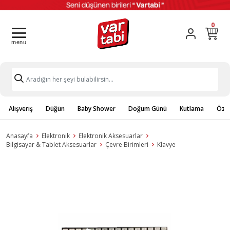
0
Alışveriş
Düğün
Baby Shower
Doğum Günü
Kutlama
Özel
Anasayfa
Elektronik
Elektronik Aksesuarlar
Bilgisayar & Tablet Aksesuarlar
Çevre Birimleri
Klavye