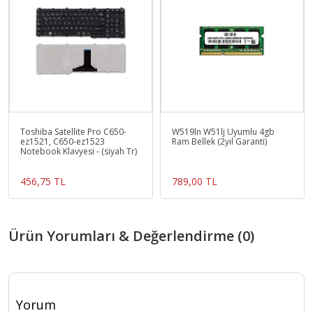
Toshiba Satellite Pro C650-
W519ln W51lj Uyumlu 4gb
ez1521, C650-ez1523
Ram Bellek (2yıl Garanti)
Notebook Klavyesi - (siyah Tr)
456,75 TL
789,00 TL
Ürün Yorumları & Değerlendirme (0)
Yorum