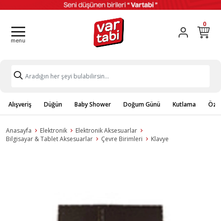
0
Alışveriş
Düğün
Baby Shower
Doğum Günü
Kutlama
Özel
Anasayfa
Elektronik
Elektronik Aksesuarlar
Bilgisayar & Tablet Aksesuarlar
Çevre Birimleri
Klavye