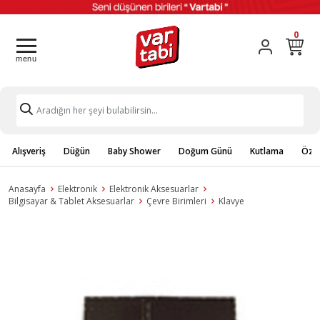
0
Alışveriş
Düğün
Baby Shower
Doğum Günü
Kutlama
Özel
Anasayfa
Elektronik
Elektronik Aksesuarlar
Bilgisayar & Tablet Aksesuarlar
Çevre Birimleri
Klavye