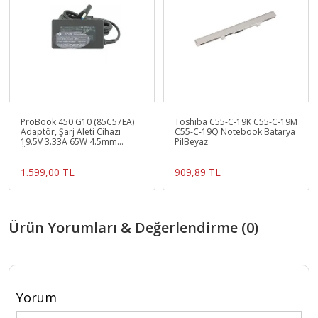
ProBook 450 G10 (85C57EA)
Toshiba C55-C-19K C55-C-19M
Adaptör, Şarj Aleti Cihazı
C55-C-19Q Notebook Batarya
19.5V 3.33A 65W 4.5mm
PilBeyaz
Üretici
1.599,00 TL
909,89 TL
Ürün Yorumları & Değerlendirme (0)
Yorum