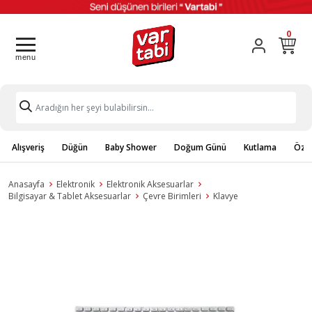
0
Alışveriş
Düğün
Baby Shower
Doğum Günü
Kutlama
Özel
Anasayfa
Elektronik
Elektronik Aksesuarlar
Bilgisayar & Tablet Aksesuarlar
Çevre Birimleri
Klavye