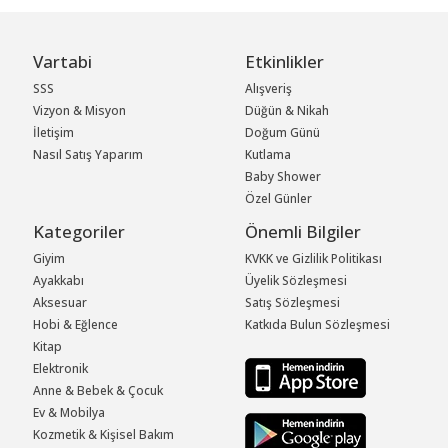
Vartabi
Etkinlikler
SSS
Alışveriş
Vizyon & Misyon
Düğün & Nikah
İletişim
Doğum Günü
Nasıl Satış Yaparım
Kutlama
Baby Shower
Özel Günler
Kategoriler
Önemli Bilgiler
Giyim
KVKK ve Gizlilik Politikası
Ayakkabı
Üyelik Sözleşmesi
Aksesuar
Satış Sözleşmesi
Hobi & Eğlence
Katkıda Bulun Sözleşmesi
Kitap
Elektronik
Anne & Bebek & Çocuk
Ev & Mobilya
Kozmetik & Kişisel Bakım