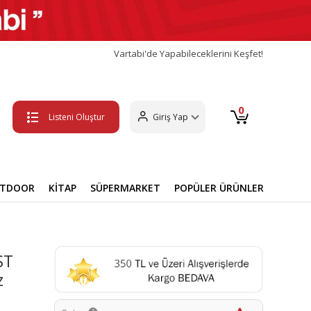
Vartabi'de Yapabileceklerini Keşfet!
0
Listeni Oluştur
Giriş Yap
UTDOOR
KİTAP
SÜPERMARKET
POPÜLER ÜRÜNLER
ST
z