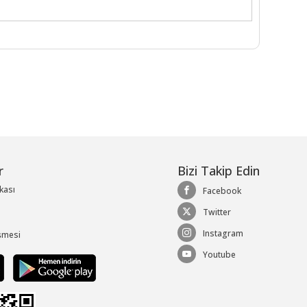
r
Bizi Takip Edin
ikası
Facebook
Twitter
Instagram
şmesi
Youtube