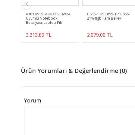
p
Asus X515EA-BQ1830W24
C855-12q C855-1lc C855-
lek
Uyumlu Notebook
21w 8gb Ram Bellek
Bataryası, Laptop Pili
3.213,89 TL
2.079,00 TL
Ürün Yorumları & Değerlendirme (0)
Yorum