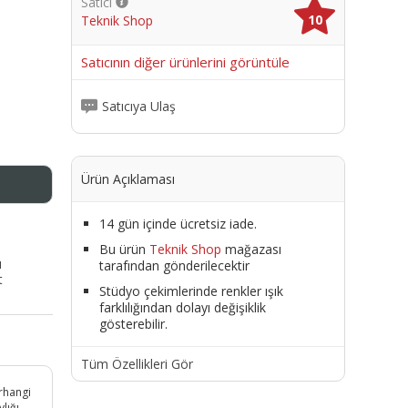
Satıcı
10
Teknik Shop
me
Satıcının diğer ürünlerini görüntüle
Satıcıya Ulaş
Ürün Açıklaması
14 gün içinde ücretsiz iade.
Bu ürün
Teknik Shop
mağazası
ı
tarafından gönderilecektir
t
Stüdyo çekimlerinde renkler ışık
farklılığından dolayı değişiklik
gösterebilir.
Tüm Özellikleri Gör
erhangi
lığı