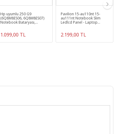
Hp uyumlu 250 G9
Pavilion 15-au110nt 15-
Pavilio
(6Q8M8ES06, 6Q8M8ES07)
au111nt Notebook Slim
dk0011
Notebook Bataryası,
Ledlcd Panel - Laptop
Ekran, 
Laptop Pili
Ekranı
1.099,00 TL
2.199,00 TL
2.929