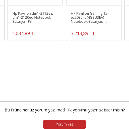
Hp Pavilion dm1-2112ez,
HP Pavilion Gaming 15-
dm1-2120ed Notebook
ec2035nt (4G8U3EA)
Batarya - Pil
Notebook Bataryası,
Laptop Pili
1.034,89 TL
3.213,89 TL
Bu ürüne henüz yorum yazılmadı. İlk yorumu yazmak ister misin?
Yorum Yaz