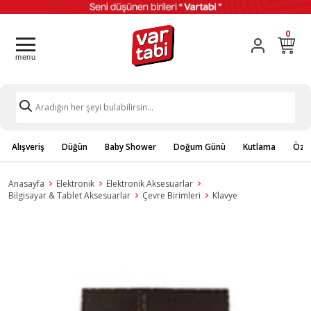
0
Alışveriş
Düğün
Baby Shower
Doğum Günü
Kutlama
Özel
Anasayfa
Elektronik
Elektronik Aksesuarlar
Bilgisayar & Tablet Aksesuarlar
Çevre Birimleri
Klavye