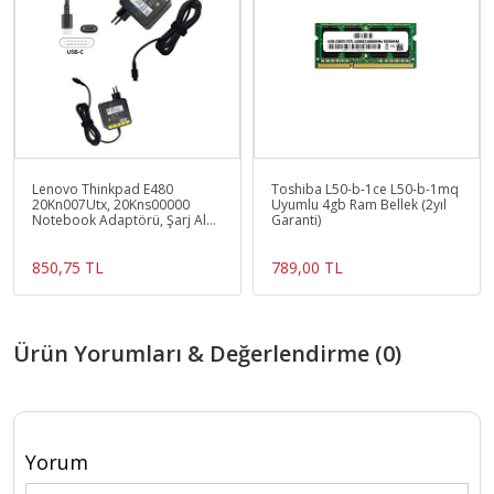
Lenovo Thinkpad E480
Toshiba L50-b-1ce L50-b-1mq
20Kn007Utx, 20Kns00000
Uyumlu 4gb Ram Bellek (2yıl
Notebook Adaptörü, Şarj Aleti
Garanti)
Cihazı Type-C, USB-C 65w
850,75 TL
789,00 TL
Ürün Yorumları & Değerlendirme (0)
Yorum