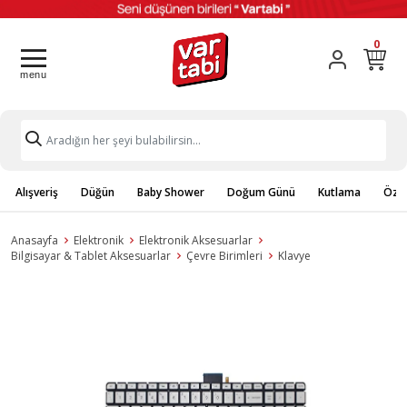
0
Alışveriş
Düğün
Baby Shower
Doğum Günü
Kutlama
Özel
Anasayfa
Elektronik
Elektronik Aksesuarlar
Bilgisayar & Tablet Aksesuarlar
Çevre Birimleri
Klavye