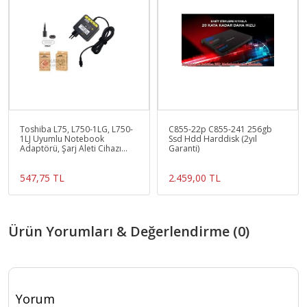
Toshiba L75, L750-1LG, L750-
C855-22p C855-241 256gb
1LJ Uyumlu Notebook
Ssd Hdd Harddisk (2yıl
Adaptörü, Şarj Aleti Cihazı
Garanti)
45W (Wall Tip)
547,75 TL
2.459,00 TL
Ürün Yorumları & Değerlendirme (0)
Yorum