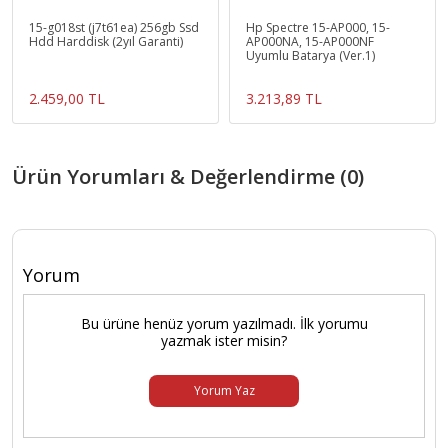
15-g018st (j7t61ea) 256gb Ssd
Hp Spectre 15-AP000, 15-
Hdd Harddisk (2yıl Garanti)
AP000NA, 15-AP000NF
Uyumlu Batarya (Ver.1)
2.459,00 TL
3.213,89 TL
Ürün Yorumları & Değerlendirme (0)
Yorum
Bu ürüne henüz yorum yazılmadı. İlk yorumu
yazmak ister misin?
Yorum Yaz