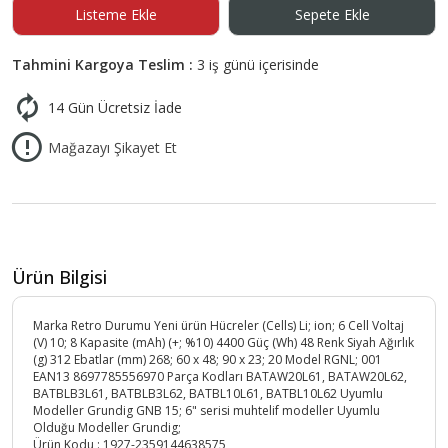
Listeme Ekle
Sepete Ekle
Tahmini Kargoya Teslim :
3 iş günü içerisinde
14 Gün Ücretsiz İade
Mağazayı Şikayet Et
Ürün Bilgisi
Marka Retro Durumu Yeni ürün Hücreler (Cells) Li; ion; 6 Cell Voltaj
(V) 10; 8 Kapasite (mAh) (+; %10) 4400 Güç (Wh) 48 Renk Siyah Ağırlık
(g) 312 Ebatlar (mm) 268; 60 x 48; 90 x 23; 20 Model RGNL; 001
EAN13 8697785556970 Parça Kodları BATAW20L61, BATAW20L62,
BATBLB3L61, BATBLB3L62, BATBL10L61, BATBL10L62 Uyumlu
Modeller Grundig GNB 15; 6" serisi muhtelif modeller Uyumlu
Olduğu Modeller Grundig;
Ürün Kodu :
1927-2359144638575