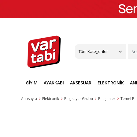
Tüm Kategoriler
GİYİM
AYAKKABI
AKSESUAR
ELEKTRONİK
AN
Anasayfa
Elektronik
Bilgisayar Grubu
Bileşenler
Temel Bil
Üst Giyim
Günlük Ayakkabı
Çanta
Telefon
Anne Bebek Ürünleri
Mobilya
Cilt Bakımı
Ekipman & Aksesuar
Eğitim
Gıda & İçecek
Dış Giyim
Bilgisayar Grubu
Takı & Mücevher
Ev Dekorasyon
Makyaj
Kişisel Gelişi
Anne ve Bebe
Kayak & Sno
Oto Koltuğu 
Spor Ayakk
T-Shirt
Babet
El Çantası
Akıllı Cep Telefonu
Bebek Banyo & Tuvalet
Salon & Oturma Odası
Vücut Bakımı
Futbol
Akademik
Atıştırmalık
Ceket & Yelek
Bilgisayarlar
Yüzük
Ayna
Dudak Makyajı
Psikoloji
Anne Bakım
Koruyucu & 
Park Yatak 
Yürüyüş Ay
Bluz & Tunik
Klasik Ayakkabı
Omuz Çantası
Akıllı Cihaz Tamiri
Bebek Beslenme Ürünleri
Yemek Odası
Cilt Bakım Seti
Basketbol
Sınav Hazırlık
Süt ve Kahvaltılık
Pardesü & Trençkot
Monitörler
Küpe
Tablo
Göz Makyajı
Bireysel Geliş
Bebek Bakım
Paten & Kayk
Portbebe & 
Sneaker
Sweatshirt
Casual Ayakkabı
Sırt Çantası
Emzirme Ürünleri
Yatak Odası
Güneş Ürünü
Voleybol
Sözlük ve İmla Kılavuzları
Kahve
Yağmurluk & Rüzgarlık
Yazıcı & Tarayıcı
Kolye
Duvar Saati
Makyaj Aksesuarl
Sözlü İletişim
Bebek Besle
Pilates & Yo
Emzirme & S
Halı Saha A
Beyaz Eşya
Gömlek
Espadril
Bel Çantası
Bebek & Çocuk Odası Mobilyası
Cilt Bakım Aletleri
Tenis
Ders ve Yardımcı Kitaplar
Çay
Kaban & Mont
Bileklik
Dekoratif Ürünler
Makyaj Paleti
Bebek Sağlık 
Tırmanış
Güvenlik
Krampon