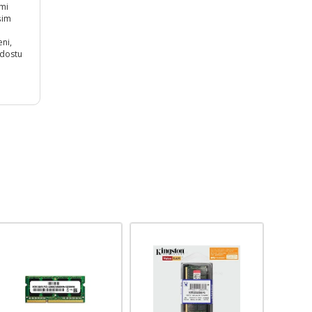
imi
şim
eni,
 dostu