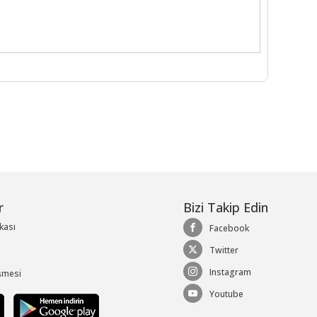
r
Bizi Takip Edin
ikası
Facebook
Twitter
Instagram
şmesi
Youtube