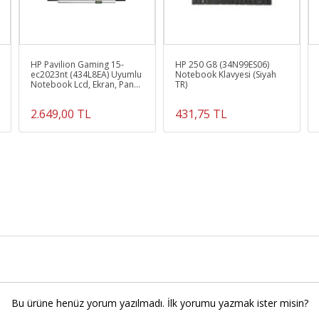
HP Pavilion Gaming 15-
HP 250 G8 (34N99ES06)
ec2023nt (434L8EA) Uyumlu
Notebook Klavyesi (Siyah
Notebook Lcd, Ekran, Panel
TR)
(Refurbished)
2.649,00 TL
431,75 TL
Bu ürüne henüz yorum yazılmadı. İlk yorumu yazmak ister misin?