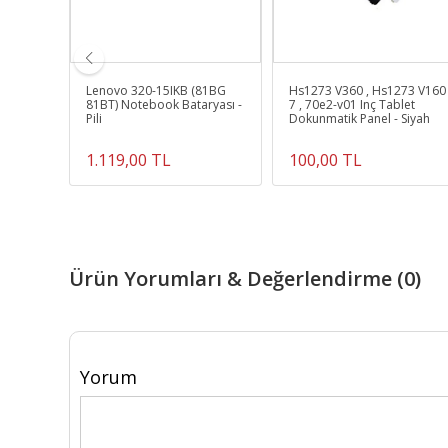
07)
Lenovo 320-15IKB (81BG
Hs1273 V360 , Hs1273 V160
Siyah
81BT) Notebook Bataryası -
7 , 70e2-v01 Inç Tablet
Pili
Dokunmatik Panel - Siyah
1.119,00 TL
100,00 TL
Ürün Yorumları & Değerlendirme (0)
Yorum