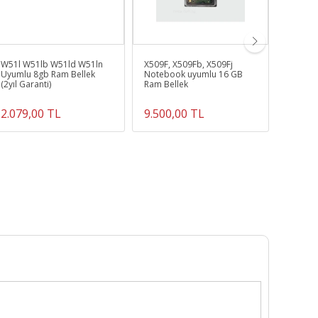
W51l W51lb W51ld W51ln
X509F, X509Fb, X509Fj
Asus K5
Uyumlu 8gb Ram Bellek
Notebook uyumlu 16 GB
Notebo
(2yıl Garanti)
Ram Bellek
Aleti C
2.079,00 TL
9.500,00 TL
547,7