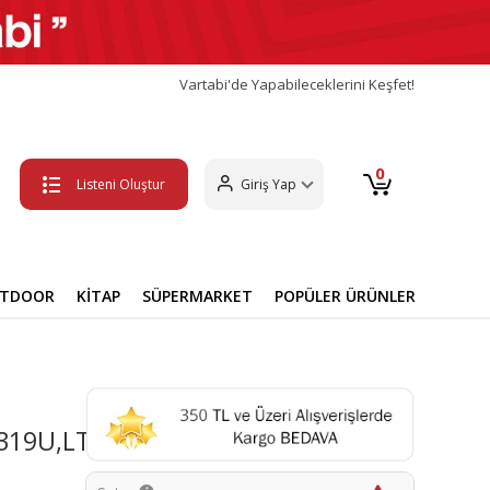
Vartabi'de Yapabileceklerini Keşfet!
0
Listeni Oluştur
Giriş Yap
UTDOOR
KİTAP
SÜPERMARKET
POPÜLER ÜRÜNLER
2319U,LT2320U