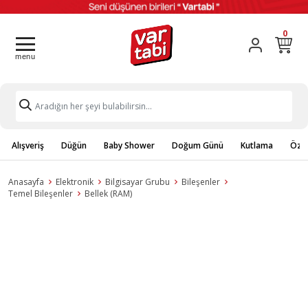
0
Alışveriş
Düğün
Baby Shower
Doğum Günü
Kutlama
Özel
Anasayfa
Elektronik
Bilgisayar Grubu
Bileşenler
Temel Bileşenler
Bellek (RAM)