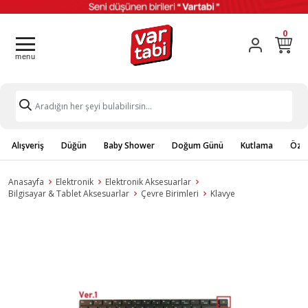
0
Alışveriş
Düğün
Baby Shower
Doğum Günü
Kutlama
Özel
Anasayfa
Elektronik
Elektronik Aksesuarlar
Bilgisayar & Tablet Aksesuarlar
Çevre Birimleri
Klavye