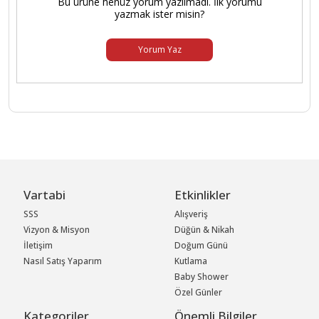
Bu ürüne henüz yorum yazılmadı. İlk yorumu
yazmak ister misin?
Yorum Yaz
Vartabi
Etkinlikler
SSS
Alışveriş
Vizyon & Misyon
Düğün & Nikah
İletişim
Doğum Günü
Nasıl Satış Yaparım
Kutlama
Baby Shower
Özel Günler
Kategoriler
Önemli Bilgiler