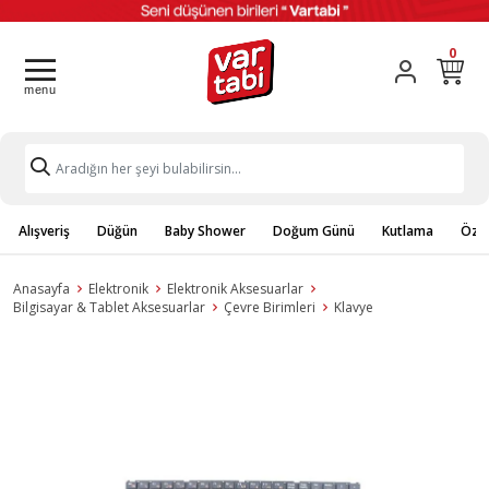
0
Alışveriş
Düğün
Baby Shower
Doğum Günü
Kutlama
Özel
Anasayfa
Elektronik
Elektronik Aksesuarlar
Bilgisayar & Tablet Aksesuarlar
Çevre Birimleri
Klavye