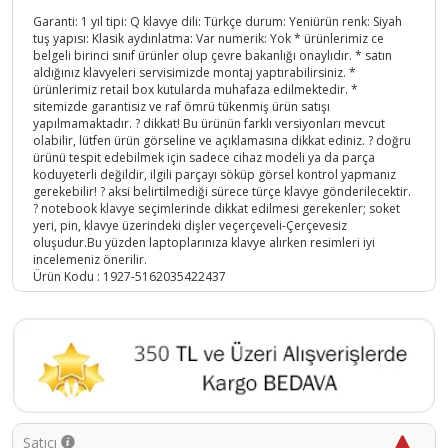
Garanti: 1 yıl tipi: Q klavye dili: Türkçe durum: Yeniürün renk: Siyah
tuş yapısı: Klasik aydınlatma: Var numerik: Yok * ürünlerimiz ce
belgeli birinci sınıf ürünler olup çevre bakanlığı onaylıdır. * satın
aldığınız klavyeleri servisimizde montaj yaptırabilirsiniz. *
ürünlerimiz retail box kutularda muhafaza edilmektedir. *
sitemizde garantisiz ve raf ömrü tükenmiş ürün satışı
yapılmamaktadır. ? dikkat! Bu ürünün farklı versiyonları mevcut
olabilir, lütfen ürün görseline ve açıklamasına dikkat ediniz. ? doğru
ürünü tespit edebilmek için sadece cihaz modeli ya da parça
koduyeterli değildir, ilgili parçayı söküp görsel kontrol yapmanız
gerekebilir! ? aksi belirtilmediği sürece türçe klavye gönderilecektir.
? notebook klavye seçimlerinde dikkat edilmesi gerekenler; soket
yeri, pin, klavye üzerindeki dişler veçerçeveli-Çerçevesiz
oluşudur.Bu yüzden laptoplarınıza klavye alırken resimleri iyi
incelemeniz önerilir.
Ürün Kodu :
1927-5162035422437
Satıcı