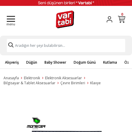
0
Alışveriş
Düğün
Baby Shower
Doğum Günü
Kutlama
Özel
Anasayfa
Elektronik
Elektronik Aksesuarlar
Bilgisayar & Tablet Aksesuarlar
Çevre Birimleri
Klavye