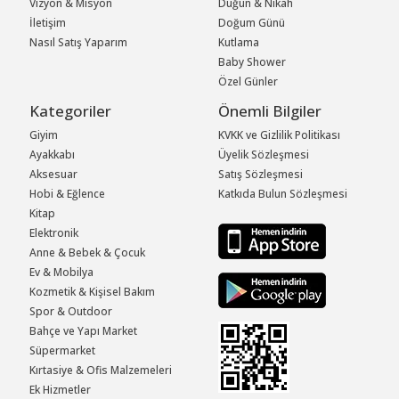
Vizyon & Misyon
Düğün & Nikah
İletişim
Doğum Günü
Nasıl Satış Yaparım
Kutlama
Baby Shower
Özel Günler
Kategoriler
Önemli Bilgiler
Giyim
KVKK ve Gizlilik Politikası
Ayakkabı
Üyelik Sözleşmesi
Aksesuar
Satış Sözleşmesi
Hobi & Eğlence
Katkıda Bulun Sözleşmesi
Kitap
Elektronik
Anne & Bebek & Çocuk
Ev & Mobilya
Kozmetik & Kişisel Bakım
Spor & Outdoor
Bahçe ve Yapı Market
Süpermarket
Kırtasiye & Ofis Malzemeleri
Ek Hizmetler