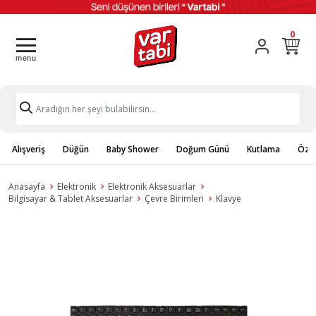
0
Alışveriş
Düğün
Baby Shower
Doğum Günü
Kutlama
Özel
Anasayfa
Elektronik
Elektronik Aksesuarlar
Bilgisayar & Tablet Aksesuarlar
Çevre Birimleri
Klavye