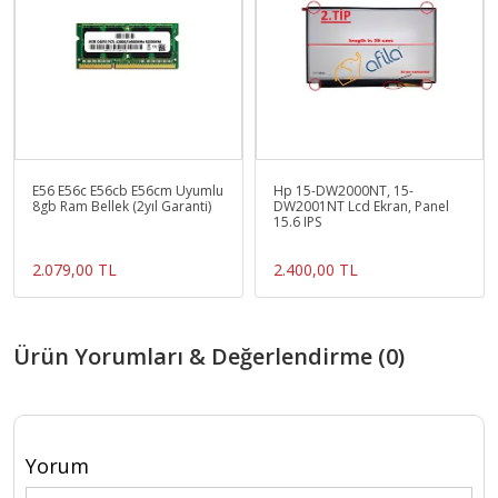
E56 E56c E56cb E56cm Uyumlu
Hp 15-DW2000NT, 15-
8gb Ram Bellek (2yıl Garanti)
DW2001NT Lcd Ekran, Panel
15.6 IPS
2.079,00 TL
2.400,00 TL
Ürün Yorumları & Değerlendirme (0)
Yorum