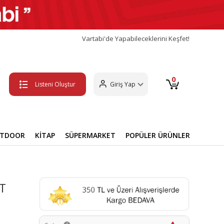
Vartabi'de Yapabileceklerini Keşfet!
0
Listeni Oluştur
Giriş Yap
UTDOOR
KİTAP
SÜPERMARKET
POPÜLER ÜRÜNLER
8T