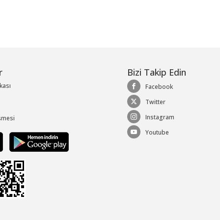
r
Bizi Takip Edin
ikası
Facebook
Twitter
Instagram
şmesi
Youtube