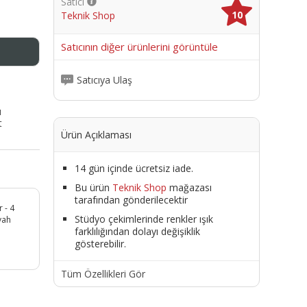
Satıcı
10
Teknik Shop
me
Satıcının diğer ürünlerini görüntüle
Satıcıya Ulaş
ı
t
Ürün Açıklaması
14 gün içinde ücretsiz iade.
Bu ürün
Teknik Shop
mağazası
tarafından gönderilecektir
 - 4
Stüdyo çekimlerinde renkler ışık
yah
farklılığından dolayı değişiklik
gösterebilir.
Tüm Özellikleri Gör