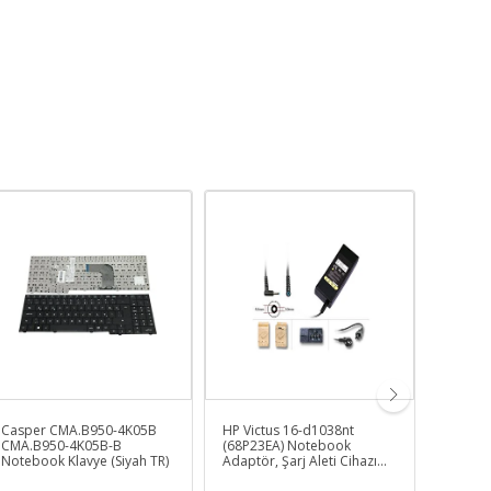
Casper CMA.B950-4K05B
HP Victus 16-d1038nt
HP 255
CMA.B950-4K05B-B
(68P23EA) Notebook
uyumlu
Notebook Klavye (Siyah TR)
Adaptör, Şarj Aleti Cihazı
Adaptör
150W
(65W)