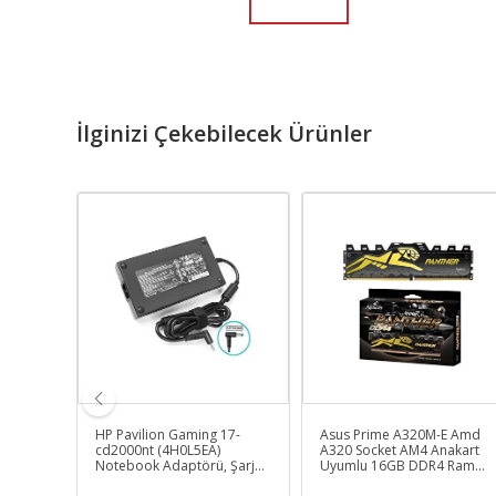
İlginizi Çekebilecek Ürünler
D-
HP Pavilion Gaming 17-
Asus Prime A320M-E Amd
msi
cd2000nt (4H0L5EA)
A320 Socket AM4 Anakart
,
Notebook Adaptörü, Şarj
Uyumlu 16GB DDR4 Ram
Mah)
Aleti Cihazı 200W
Bellek