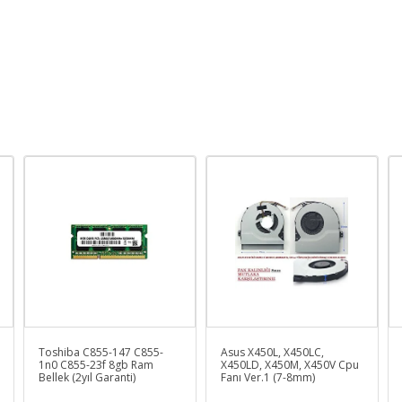
Toshiba C855-147 C855-
Asus X450L, X450LC,
1n0 C855-23f 8gb Ram
X450LD, X450M, X450V Cpu
Bellek (2yıl Garanti)
Fanı Ver.1 (7-8mm)