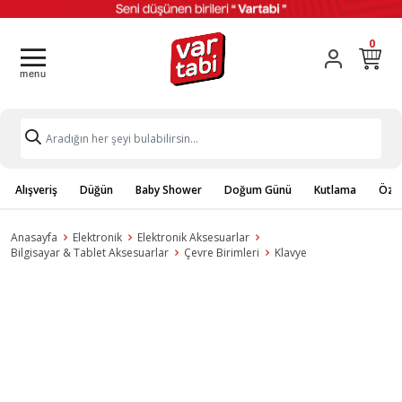
0
Alışveriş
Düğün
Baby Shower
Doğum Günü
Kutlama
Özel
Anasayfa
Elektronik
Elektronik Aksesuarlar
Bilgisayar & Tablet Aksesuarlar
Çevre Birimleri
Klavye