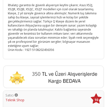
İthalatçı garantisi ile güvenli alışverişin keyfini çıkarın; Asus X52J,
X52JR, X52JB, X52JC, X52JT modelleri için özel olarak tasarlanmış
klavye, 2 yıl süreyle güvence altına alınmıştır; Numerik tuş takımına
sahip bu klavye, sayısal işlemlerinizi hızlı ve kolay bir şekilde
gerçekleştirmenizi sağlar; Türkçe Q klavye düzeni ile yerel
kullanıcıların ihtiyaçlarına uygun bir deneyim sunar; yazım kolaylığı
ve rahatlığı ön planda tutulmuştur; Kablo bağlantısı sayesinde
güvenilir ve kesintisiz bir kullanım imkanı tanır; veri aktarımında
yaşanabilecek olası sorunları minimize eder; Siyah renk seçeneğiyle
şık ve profesyonel bir görünüm sergiler; bilgisayar masanızın
estetiğine uyum sağlar;
Ürün Kodu :
1927-5108202456356
Satıcı
10
Teknik Shop