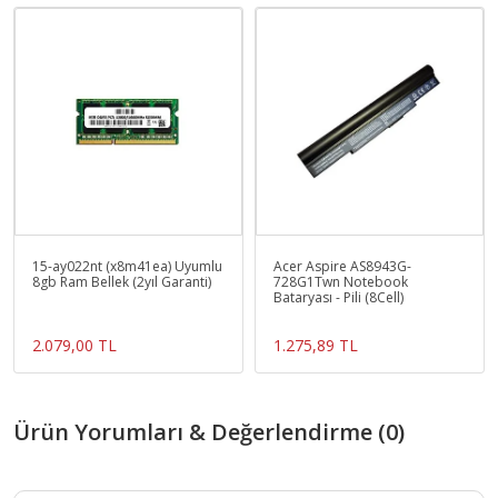
15-ay022nt (x8m41ea) Uyumlu
Acer Aspire AS8943G-
8gb Ram Bellek (2yıl Garanti)
728G1Twn Notebook
Bataryası - Pili (8Cell)
2.079,00 TL
1.275,89 TL
Ürün Yorumları & Değerlendirme (0)