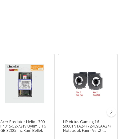
Acer Predator Helios 300
HP Victus Gaming 16-
Lenovo
Ph315-52-72ev Uyumlu 16
S0001NTA24 (7Z4L9EAA24)
4X20E7
GB 3200mhz Ram Bellek
Notebook Fanı - Ver.2 -
Cihazı
12Volt (Sağ Fan)