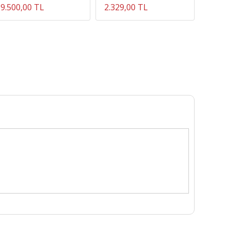
9.500,00 TL
2.329,00 TL
3.549