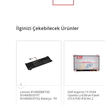
İlginizi Çekebilecek Ürünler
095nt
Lenovo 81HN00EKTXD
Dell inspiron 15 5594
disk
81HN00UVTXT
Uyumlu Lcd Ekran Panel
81HN00UVTXQ Batarya - Pil
(15.6 FHD IPS) Ver.2