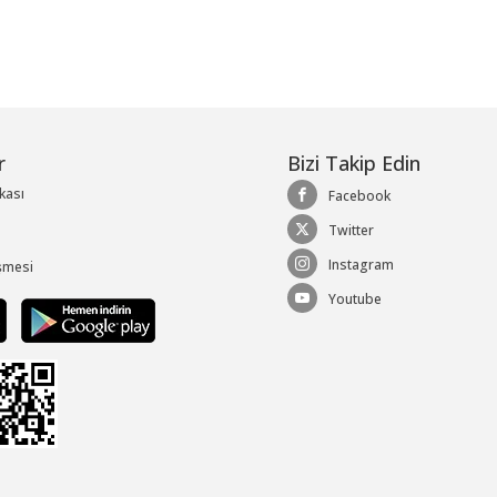
r
Bizi Takip Edin
ikası
Facebook
Twitter
Instagram
şmesi
Youtube