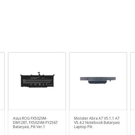
Asus ROG FX502VM-
Monster Abra A7 V5.1.1 A7
DM128T, FX502VM-FY256T
V5.4.2 Notebook Bataryası
Bataryası, Pili Ver.1
Laptop Pili