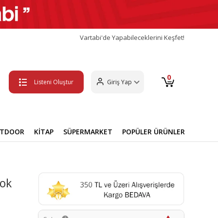
Vartabi'de Yapabileceklerini Keşfet!
0
Listeni Oluştur
Giriş Yap
UTDOOR
KİTAP
SÜPERMARKET
POPÜLER ÜRÜNLER
ook