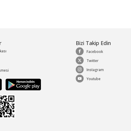
r
Bizi Takip Edin
ikası
Facebook
Twitter
Instagram
şmesi
Youtube