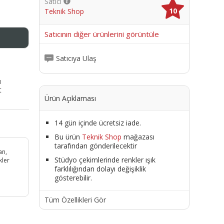
Satıcı
10
Teknik Shop
me
Satıcının diğer ürünlerini görüntüle
Satıcıya Ulaş
ı
t
Ürün Açıklaması
14 gün içinde ücretsiz iade.
Bu ürün
Teknik Shop
mağazası
tarafından gönderilecektir
an,
Stüdyo çekimlerinde renkler ışık
kler
farklılığından dolayı değişiklik
gösterebilir.
Tüm Özellikleri Gör