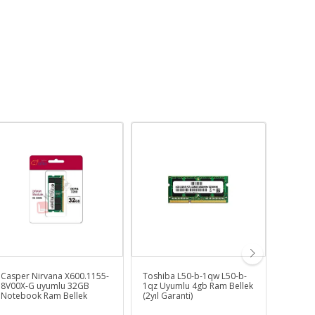
Casper Nirvana X600.1155-
Toshiba L50-b-1qw L50-b-
Toshiba
8V00X-G uyumlu 32GB
1qz Uyumlu 4gb Ram Bellek
10K L5
Notebook Ram Bellek
(2yıl Garanti)
Bataryas