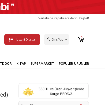
Vartabi'de Yapabileceklerini Keşfet!
0
Listeni Oluştur
Giriş Yap
UTDOOR
KİTAP
SÜPERMARKET
POPÜLER ÜRÜNLER
hed)