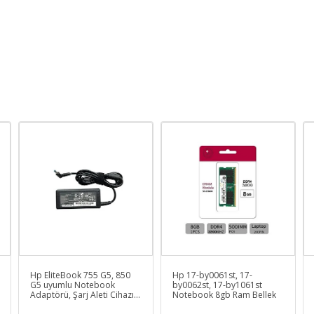
Hp EliteBook 755 G5, 850
Hp 17-by0061st, 17-
G5 uyumlu Notebook
by0062st, 17-by1061st
Adaptörü, Şarj Aleti Cihazı
Notebook 8gb Ram Bellek
(65W)