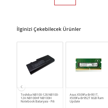
İlginizi Çekebilecek Ürünler
nt, 15-
Toshiba NB100-128 NB100-
Asus X509Fa-Br951T,
ebook
12A NB100HF NB100H
X509Fa-Br952T 8GB Ram
Notebook Bataryası - Pili
Update