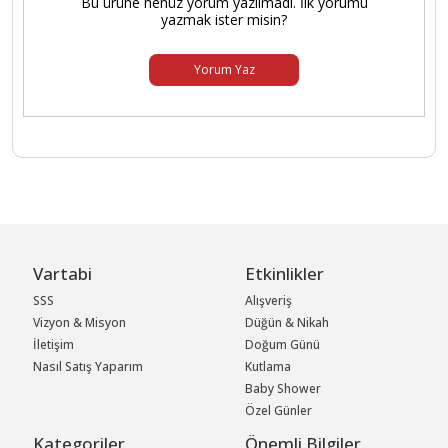
Bu ürüne henüz yorum yazılmadı. İlk yorumu
yazmak ister misin?
Yorum Yaz
Vartabi
Etkinlikler
SSS
Alışveriş
Vizyon & Misyon
Düğün & Nikah
İletişim
Doğum Günü
Nasıl Satış Yaparım
Kutlama
Baby Shower
Özel Günler
Kategoriler
Önemli Bilgiler