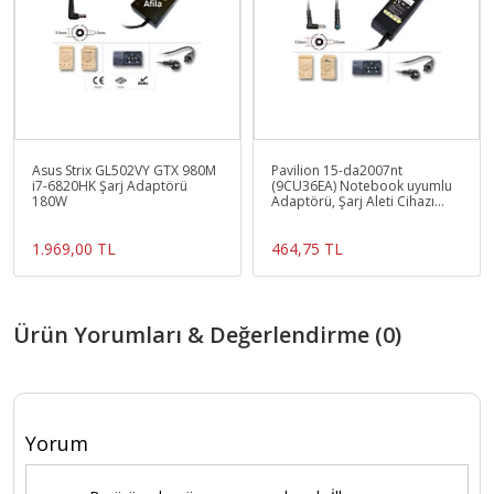
Asus Strix GL502VY GTX 980M
Pavilion 15-da2007nt
i7-6820HK Şarj Adaptörü
(9CU36EA) Notebook uyumlu
180W
Adaptörü, Şarj Aleti Cihazı
65W 19.5V3.33A
1.969,00 TL
464,75 TL
Ürün Yorumları & Değerlendirme (0)
Yorum