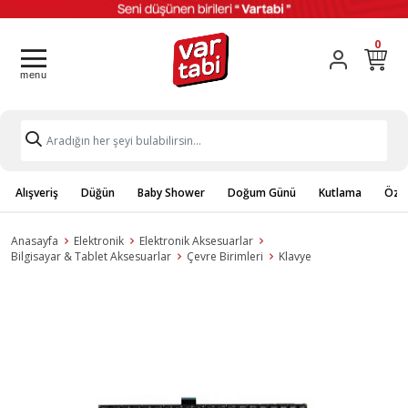
0
Alışveriş
Düğün
Baby Shower
Doğum Günü
Kutlama
Özel
Anasayfa
Elektronik
Elektronik Aksesuarlar
Bilgisayar & Tablet Aksesuarlar
Çevre Birimleri
Klavye