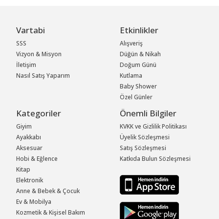
Vartabi
Etkinlikler
SSS
Alışveriş
Vizyon & Misyon
Düğün & Nikah
İletişim
Doğum Günü
Nasıl Satış Yaparım
Kutlama
Baby Shower
Özel Günler
Kategoriler
Önemli Bilgiler
Giyim
KVKK ve Gizlilik Politikası
Ayakkabı
Üyelik Sözleşmesi
Aksesuar
Satış Sözleşmesi
Hobi & Eğlence
Katkıda Bulun Sözleşmesi
Kitap
Elektronik
Anne & Bebek & Çocuk
Ev & Mobilya
Kozmetik & Kişisel Bakım