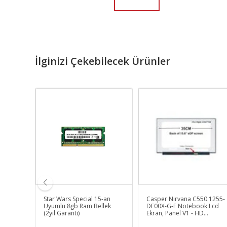
İlginizi Çekebilecek Ürünler
Star Wars Special 15-an
Casper Nirvana C550.1255-
9
Uyumlu 8gb Ram Bellek
DF00X-G-F Notebook Lcd
yah TR)
(2yıl Garanti)
Ekran, Panel V1 - HD
1366*768