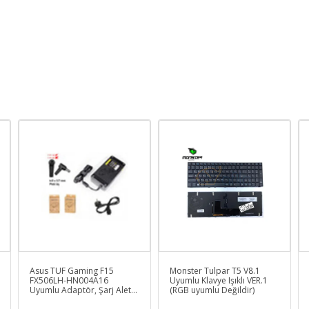
Asus TUF Gaming F15
Monster Tulpar T5 V8.1
FX506LH-HN004A16
Uyumlu Klavye Işıklı VER.1
Uyumlu Adaptör, Şarj Aleti
(RGB uyumlu Değildir)
Cihazı 180W