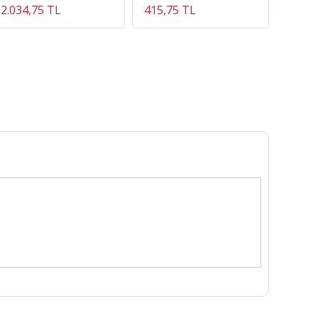
2.034,75 TL
415,75 TL
1.389