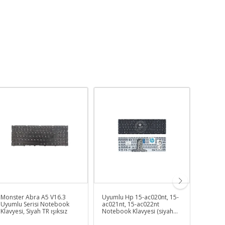
Monster Abra A5 V16.3
Uyumlu Hp 15-ac020nt, 15-
L850-1
Uyumlu Serisi Notebook
ac021nt, 15-ac022nt
Ssd Hdd
Klavyesi, Siyah TR ışıksız
Notebook Klavyesi (siyah
Garanti
Tr)