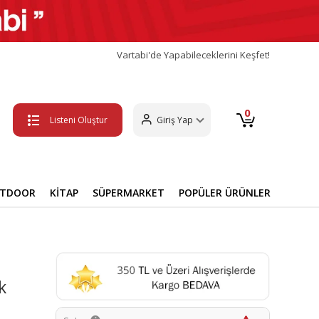
Vartabi'de Yapabileceklerini Keşfet!
0
Listeni Oluştur
Giriş Yap
UTDOOR
KİTAP
SÜPERMARKET
POPÜLER ÜRÜNLER
k