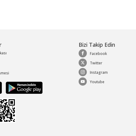
r
Bizi Takip Edin
ikası
Facebook
Twitter
Instagram
şmesi
Youtube