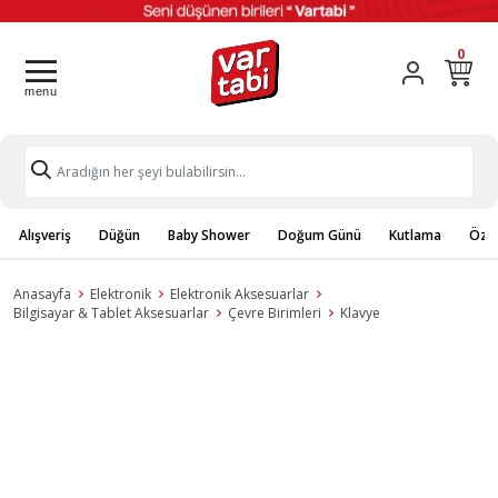
0
Alışveriş
Düğün
Baby Shower
Doğum Günü
Kutlama
Özel
Anasayfa
Elektronik
Elektronik Aksesuarlar
Bilgisayar & Tablet Aksesuarlar
Çevre Birimleri
Klavye