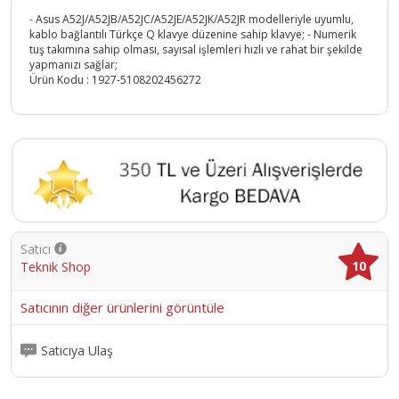
- Asus A52J/A52JB/A52JC/A52JE/A52JK/A52JR modelleriyle uyumlu,
kablo bağlantılı Türkçe Q klavye düzenine sahip klavye; - Numerik
tuş takımına sahip olması, sayısal işlemleri hızlı ve rahat bir şekilde
yapmanızı sağlar;
Ürün Kodu :
1927-5108202456272
Satıcı
10
Teknik Shop
Satıcının diğer ürünlerini görüntüle
Satıcıya Ulaş