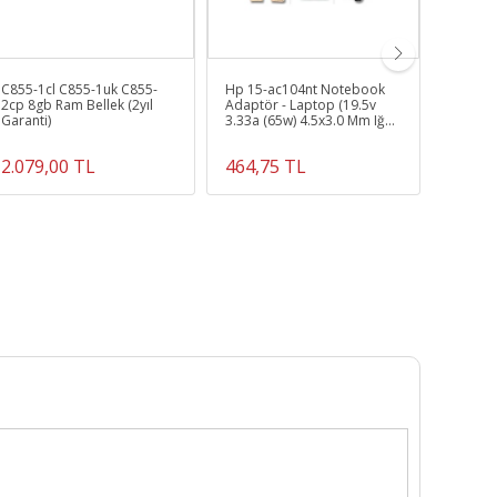
C855-1cl C855-1uk C855-
Hp 15-ac104nt Notebook
Hp 19V
2cp 8gb Ram Bellek (2yıl
Adaptör - Laptop (19.5v
(7.4*5
Garanti)
3.33a (65w) 4.5x3.0 Mm Iğne
Adaptör
Pinli)Uyumlu
709986-
2.079,00 TL
464,75 TL
2.034