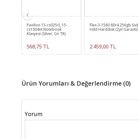
yumlu
Pavilion 15-cs025cl, 15-
Flex-3-1580 80r4 256gb Ssd
cs1004nt Notebook
Hdd Harddisk (2yıl Garanti)
Klavyesi (Silver, Gri TR)
568,75 TL
2.459,00 TL
Ürün Yorumları & Değerlendirme (0)
Yorum