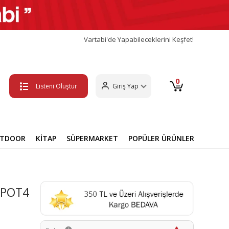
Vartabi'de Yapabileceklerini Keşfet!
0
Listeni Oluştur
Giriş Yap
UTDOOR
KİTAP
SÜPERMARKET
POPÜLER ÜRÜNLER
KPOT4