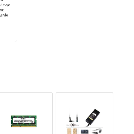
 klavye
ır,
ğiyle