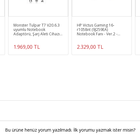
Monster Tulpar T7 V20.6.3
HP Victus Gaming 16-
uyumlu Notebook
r1058nt (9J259EA)
Adaptörü, Şarj Aleti Cihazı
Notebook Fanı - Ver.2 -
180W
12Volt (Sağ Fan)
1.969,00 TL
2.329,00 TL
Bu ürüne henüz yorum yazılmadı. İlk yorumu yazmak ister misin?