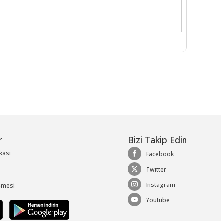
r
Bizi Takip Edin
ikası
Facebook
Twitter
Instagram
şmesi
Youtube