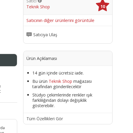
Satıcı
10
Teknik Shop
me
Satıcının diğer ürünlerini görüntüle
Satıcıya Ulaş
Ürün Açıklaması
14 gün içinde ücretsiz iade.
Bu ürün
Teknik Shop
mağazası
ı
tarafından gönderilecektir
t
Stüdyo çekimlerinde renkler ışık
farklılığından dolayı değişiklik
gösterebilir.
Tüm Özellikleri Gör
arda
 ve