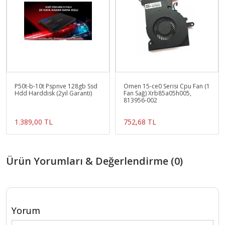
P50t-b-10t Pspnve 128gb Ssd
Omen 15-ce0 Serisi Cpu Fan (1
Hdd Harddisk (2yıl Garanti)
Fan Sağ) Xrb85a05h005,
813956-002
1.389,00 TL
752,68 TL
Ürün Yorumları & Değerlendirme (0)
Yorum