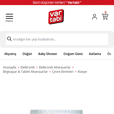
0
Alışveriş
Düğün
Baby Shower
Doğum Günü
Kutlama
Özel
Anasayfa
Elektronik
Elektronik Aksesuarlar
Bilgisayar & Tablet Aksesuarlar
Çevre Birimleri
Klavye