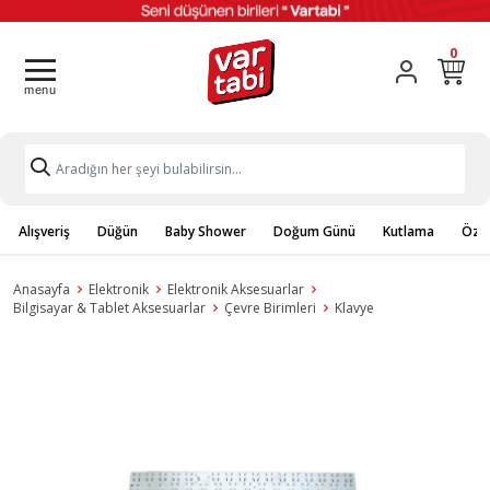
0
Alışveriş
Düğün
Baby Shower
Doğum Günü
Kutlama
Özel
Anasayfa
Elektronik
Elektronik Aksesuarlar
Bilgisayar & Tablet Aksesuarlar
Çevre Birimleri
Klavye