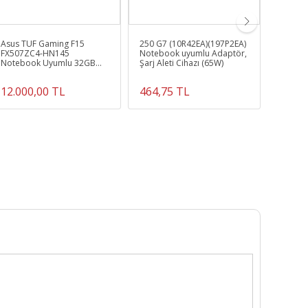
Asus TUF Gaming F15
250 G7 (10R42EA)(197P2EA)
Pavilio
FX507ZC4-HN145
Notebook uyumlu Adaptör,
4MZ02E
Notebook Uyumlu 32GB
Şarj Aleti Cihazı (65W)
Notebo
Ram Bellek
12.000,00 TL
464,75 TL
1.099