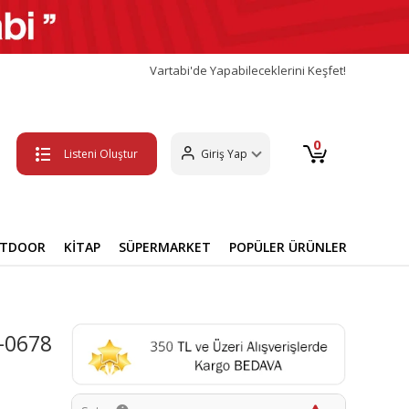
Vartabi'de Yapabileceklerini Keşfet!
0
Listeni Oluştur
Giriş Yap
UTDOOR
KİTAP
SÜPERMARKET
POPÜLER ÜRÜNLER
1-0678