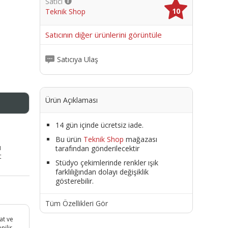
Satıcı
10
Teknik Shop
me
Satıcının diğer ürünlerini görüntüle
Satıcıya Ulaş
Ürün Açıklaması
14 gün içinde ücretsiz iade.
Bu ürün
Teknik Shop
mağazası
ı
tarafından gönderilecektir
t
Stüdyo çekimlerinde renkler ışık
farklılığından dolayı değişiklik
gösterebilir.
Tüm Özellikleri Gör
at ve
nilir