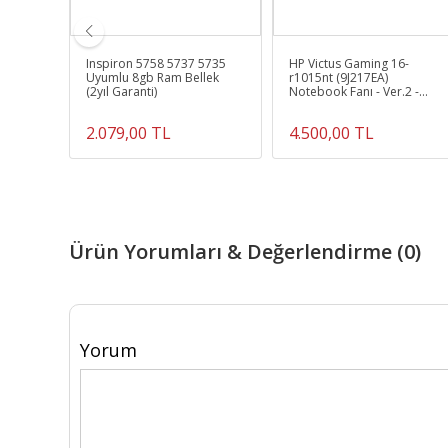
4g) 128
Inspiron 5758 5737 5735
HP Victus Gaming 16-
 (3yıl
Uyumlu 8gb Ram Bellek
r1015nt (9J217EA)
(2yıl Garanti)
Notebook Fanı - Ver.2 -
12Volt (Sağ Fan)
2.079,00 TL
4.500,00 TL
Ürün Yorumları & Değerlendirme (0)
Yorum