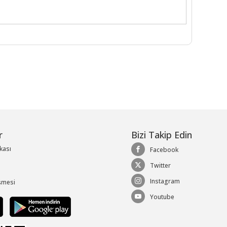
r
Bizi Takip Edin
ikası
Facebook
Twitter
Instagram
şmesi
Youtube