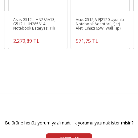
Asus G512LI-HN285A13,
Asus X515JA-EJ2120 Uyumlu
G512LI-HN285A14
Notebook Adaptörü, Şarj
Notebook Bataryası, Pili
Aleti Cihazı 65W (Wall Tip)
2.279,89 TL
571,75 TL
Bu ürüne henüz yorum yazılmadı. İlk yorumu yazmak ister misin?