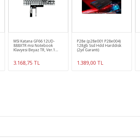
MSI Katana GF66 12UD-
P28e (p28e001 P28e004)
888XTR msi Notebook
128gb Ssd Hdd Harddisk
Klavyesi Beyaz TR, Ver.1
(2yıl Garanti)
(Beyaz Işık)
3.168,75 TL
1.389,00 TL