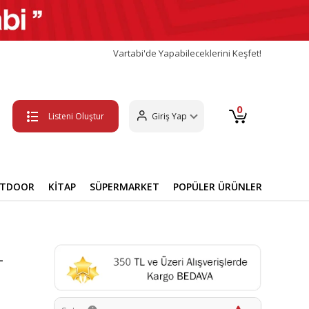
Vartabi'de Yapabileceklerini Keşfet!
0
Listeni Oluştur
Giriş Yap
UTDOOR
KİTAP
SÜPERMARKET
POPÜLER ÜRÜNLER
-