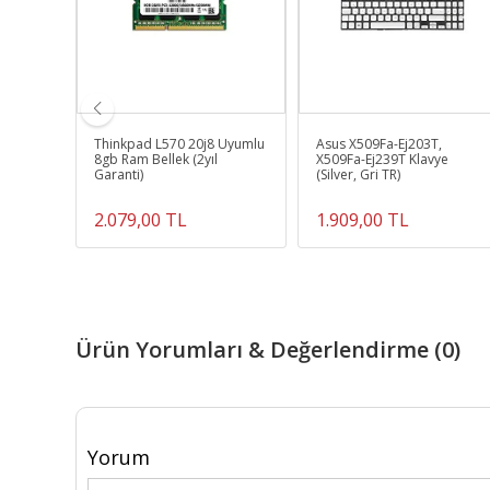
Thinkpad L570 20j8 Uyumlu
Asus X509Fa-Ej203T,
lu
8gb Ram Bellek (2yıl
X509Fa-Ej239T Klavye
,
Garanti)
(Silver, Gri TR)
2.079,00 TL
1.909,00 TL
Ürün Yorumları & Değerlendirme (0)
Yorum