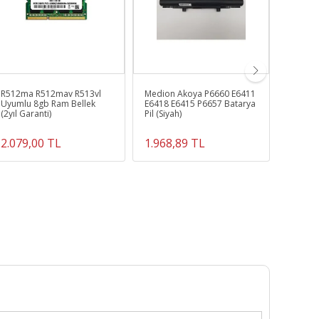
R512ma R512mav R513vl
Medion Akoya P6660 E6411
Toshiba
Uyumlu 8gb Ram Bellek
E6418 E6415 P6657 Batarya
L850D0
(2yıl Garanti)
Pil (Siyah)
Bataryas
2.079,00 TL
1.968,89 TL
878,8