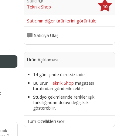
Satıcı
10
Teknik Shop
me
Satıcının diğer ürünlerini görüntüle
Satıcıya Ulaş
Ürün Açıklaması
14 gün içinde ücretsiz iade.
Bu ürün
Teknik Shop
mağazası
ı
tarafından gönderilecektir
t
Stüdyo çekimlerinde renkler ışık
farklılığından dolayı değişiklik
gösterebilir.
Tüm Özellikleri Gör
ebook
rkçe Q