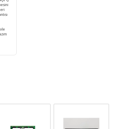
mesini
eri
ntısı
bile
yazım