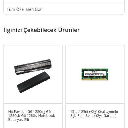
Tüm Özellikleri Gör
İlginizi Çekebilecek Ürünler
Hp Pavilion G6-1280eg G6-
15-ac123nt (v2g10ea) Uyumlu
1280sb G6-1280sl Notebook
8gb Ram Bellek (2yıl Garanti)
Bataryası Pili