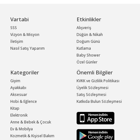
Vartabi
Etkinlikler
SSS
Alışveriş
Vizyon & Misyon
Düğün & Nikah
İletişim
Doğum Günü
Nasıl Satış Yaparım
Kutlama
Baby Shower
Özel Günler
Kategoriler
Önemli Bilgiler
Giyim
KVKK ve Gizlilik Politikası
Ayakkabı
Üyelik Sözleşmesi
Aksesuar
Satış Sözleşmesi
Hobi & Eğlence
Katkıda Bulun Sözleşmesi
Kitap
Elektronik
Anne & Bebek & Çocuk
Ev & Mobilya
Kozmetik & Kişisel Bakım