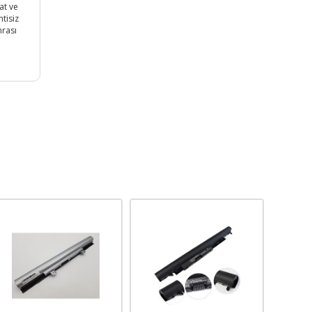
at ve
tisiz
nrası