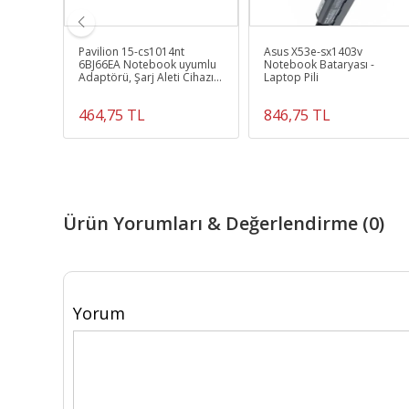
book
Pavilion 15-cs1014nt
Asus X53e-sx1403v
li
6BJ66EA Notebook uyumlu
Notebook Bataryası -
Adaptörü, Şarj Aleti Cihazı
Laptop Pili
65W 19.5V3.33A
464,75 TL
846,75 TL
Ürün Yorumları & Değerlendirme (0)
Yorum