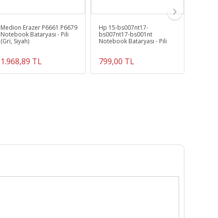
Medion Erazer P6661 P6679
Hp 15-bs007nt17-
Asus 
Notebook Bataryası - Pili
bs007nt17-bs001nt
W1000
(Gri, Siyah)
Notebook Bataryası - Pili
Notebo
Aleti C
1.968,89 TL
799,00 TL
596,7