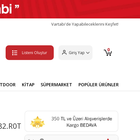
Vartabi'de Yapabileceklerini Keşfet!
0
Listeni Oluştur
Giriş Yap
UTDOOR
KİTAP
SÜPERMARKET
POPÜLER ÜRÜNLER
82.R0T