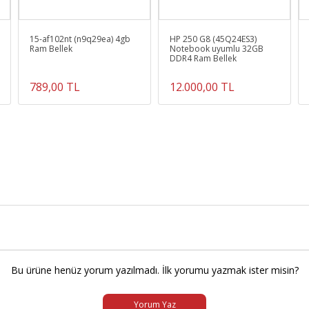
15-af102nt (n9q29ea) 4gb
HP 250 G8 (45Q24ES3)
Ram Bellek
Notebook uyumlu 32GB
DDR4 Ram Bellek
789,00 TL
12.000,00 TL
Bu ürüne henüz yorum yazılmadı. İlk yorumu yazmak ister misin?
Yorum Yaz