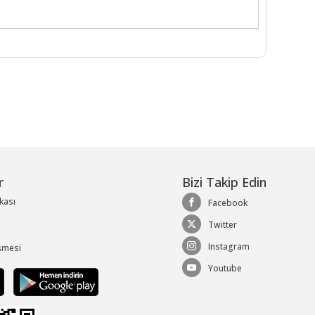
r
Bizi Takip Edin
ikası
Facebook
Twitter
Instagram
şmesi
Youtube