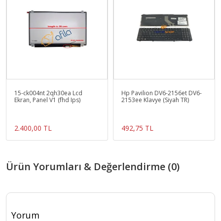
15-ck004nt 2qh30ea Lcd
Hp Pavilion DV6-2156et DV6-
Ekran, Panel V1 (fhd Ips)
2153ee Klavye (Siyah TR)
2.400,00 TL
492,75 TL
Ürün Yorumları & Değerlendirme (0)
Yorum