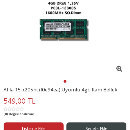
Afila 15-r205nt (l0e94ea) Uyumlu 4gb Ram Bellek
549,00 TL
(0) Değerlendirme
Listeme Ekle
Sepete Ekle