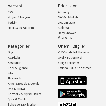
Vartabi
Etkinlikler
SSS
Alışveriş
Vizyon & Misyon
Düğün & Nikah
İletişim
Doğum Günü
Nasıl Satış Yaparım
Kutlama
Baby Shower
Özel Günler
Kategoriler
Önemli Bilgiler
Giyim
KVKK ve Gizlilik Politikası
Ayakkabı
Üyelik Sözleşmesi
Aksesuar
Satış Sözleşmesi
Hobi & Eğlence
Katkıda Bulun Sözleşmesi
Kitap
Elektronik
Anne & Bebek & Çocuk
Ev & Mobilya
Kozmetik & Kişisel Bakım
Spor & Outdoor
Bahçe ve Yapı Market