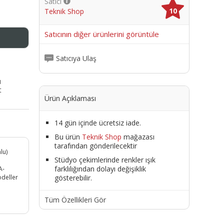
Satıcı
10
Teknik Shop
me
Satıcının diğer ürünlerini görüntüle
Satıcıya Ulaş
ı
t
Ürün Açıklaması
14 gün içinde ücretsiz iade.
Bu ürün
Teknik Shop
mağazası
tarafından gönderilecektir
lu)
Stüdyo çekimlerinde renkler ışık
farklılığından dolayı değişiklik
A-
gösterebilir.
deller
Tüm Özellikleri Gör