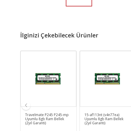
İlginizi Çekebilecek Ürünler
Travelmate P245 P245-mp
15-af113nt (v4n77ea)
lek
Uyumlu 8gb Ram Bellek
Uyumlu 8gb Ram Bellek
(2yıl Garanti)
(2yıl Garanti)