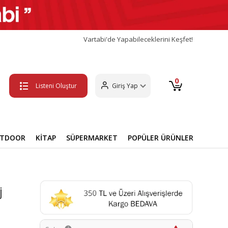
Vartabi'de Yapabileceklerini Keşfet!
0
Listeni Oluştur
Giriş Yap
UTDOOR
KİTAP
SÜPERMARKET
POPÜLER ÜRÜNLER
j