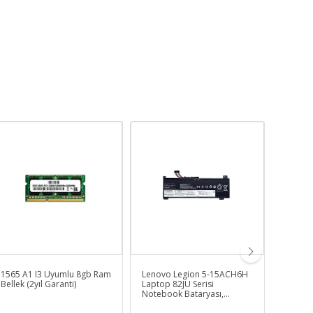
1565 A1 I3 Uyumlu 8gb Ram
Lenovo Legion 5-15ACH6H
HP 250
Bellek (2yıl Garanti)
Laptop 82JU Serisi
6Q8M7E
Notebook Bataryası,
Adaptör
Laptop Pili