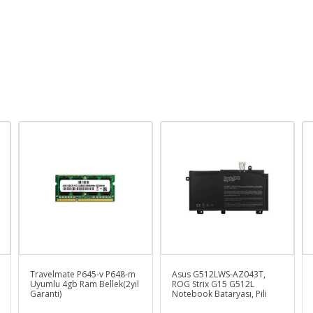
Travelmate P645-v P648-m
Asus G512LWS-AZ043T,
Uyumlu 4gb Ram Bellek(2yıl
ROG Strix G15 G512L
Garanti)
Notebook Bataryası, Pili