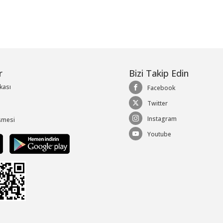
r
Bizi Takip Edin
ikası
Facebook
Twitter
Instagram
şmesi
Youtube