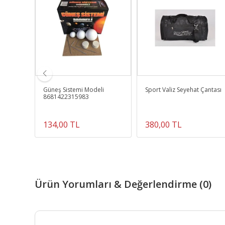
Güneş Sistemi Modeli
Sport Valiz Seyehat Çantası
ulabilir
8681422315983
 Tahta
134,00 TL
380,00 TL
Ürün Yorumları & Değerlendirme (0)