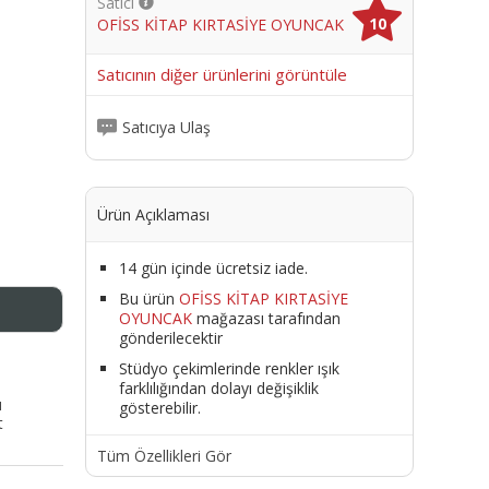
Satıcı
10
OFİSS KİTAP KIRTASİYE OYUNCAK
me
Satıcının diğer ürünlerini görüntüle
Satıcıya Ulaş
Ürün Açıklaması
14 gün içinde ücretsiz iade.
Bu ürün
OFİSS KİTAP KIRTASİYE
OYUNCAK
mağazası tarafından
gönderilecektir
Stüdyo çekimlerinde renkler ışık
farklılığından dolayı değişiklik
ı
gösterebilir.
t
Tüm Özellikleri Gör