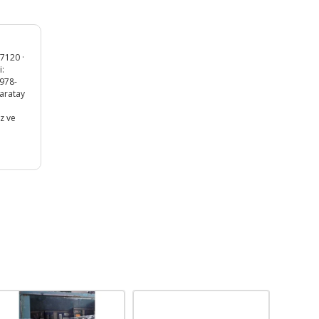
17120 ·
i:
 978-
Karatay
z ve