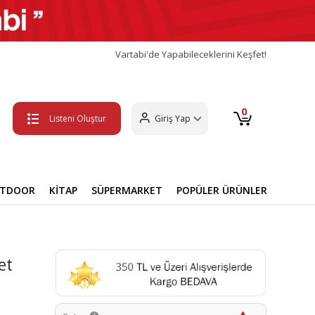
Vartabi'de Yapabileceklerini Keşfet!
0
Listeni Oluştur
Giriş Yap
UTDOOR
KİTAP
SÜPERMARKET
POPÜLER ÜRÜNLER
et