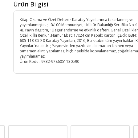
Ürün Bilgisi
Kitap Okuma ve Özet Defteri · Karatay Yayınlarınca tasarlanmış ve
yayımlanmıştır. ; · %100 Memnuniyet, · Kültür Bakanlığı Sertifika No :
4E Yayın dağıtım, · Değerlendirme ve etkinlik defteri, Genel Özellikler
Özellik: İki Renk, 1.Hamur Ebat: 17x24 cm Kapak: Karton İÇERİK ISBN:
605-113-059-0 Karatay Yayınları, 2016, Bu kitabın tüm yayın hakları 
Yayınları’na aittir. ; Yayınevinden yazılı izin alınmadan kısmen veya
tamamen alıntı yapılamaz, hiçbir şekilde kopyalanamaz, çoğaltılama
yayımlanamaz.;
Ürün Kodu :
9732-9786051130590