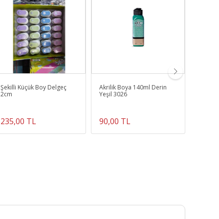
Şekilli Küçük Boy Delgeç
Akrilik Boya 140ml Derin
Kartuşl
2cm
Yeşil 3026
Dolduru
235,00 TL
90,00 TL
149,0