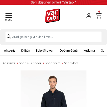
0
Alışveriş
Düğün
Baby Shower
Doğum Günü
Kutlama
Özel
Anasayfa
Spor & Outdoor
Spor Giyim
Spor Mont