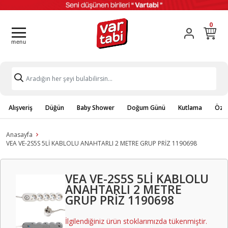
0
Alışveriş
Düğün
Baby Shower
Doğum Günü
Kutlama
Özel
Anasayfa
VEA VE-2S5S 5Lİ KABLOLU ANAHTARLI 2 METRE GRUP PRİZ 1190698
VEA VE-2S5S 5Lİ KABLOLU
ANAHTARLI 2 METRE
GRUP PRİZ 1190698
İlgilendiğiniz ürün stoklarımızda tükenmiştir.