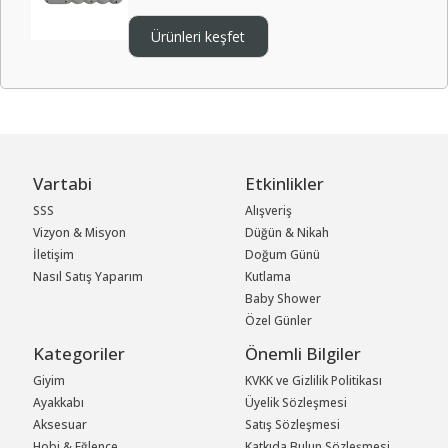
Ürünleri keşfet
Vartabi
Etkinlikler
SSS
Alışveriş
Vizyon & Misyon
Düğün & Nikah
İletişim
Doğum Günü
Nasıl Satış Yaparım
Kutlama
Baby Shower
Özel Günler
Kategoriler
Önemli Bilgiler
Giyim
KVKK ve Gizlilik Politikası
Ayakkabı
Üyelik Sözleşmesi
Aksesuar
Satış Sözleşmesi
Hobi & Eğlence
Katkıda Bulun Sözleşmesi